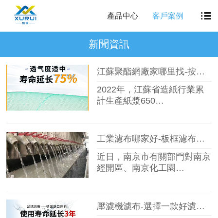
產品中心
客戶案例
新聞資訊
江蘇聚酯網廠家哪里找-按需定制{旭瑞網業}
2022年，江蘇省造紙行業累
計生產紙漿650…
工業濾布哪家好-板框濾布源頭廠家{旭瑞網業}
近日，南京市有關部門對南京
經開區、南京化工園…
壓濾機濾布-選擇一款好濾布{旭瑞網業}