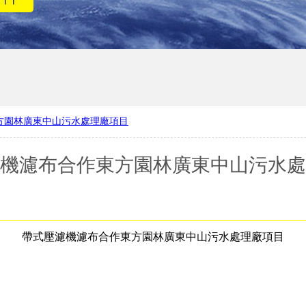
硫濾布
濾布
工業濾布
過濾布
壓濾機濾布
方園林廣東中山污水處理廠項目
機濾布合作東方園林廣東中山污水處
帶式壓濾機濾布合作東方園林廣東中山污水處理廠項目