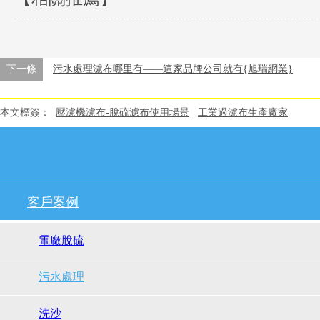
下一條
污水處理濾布哪里有——這家品牌公司就有{旭瑞網業}
本文標簽：
壓濾機濾布-脫硫濾布使用場景
工業過濾布生產廠家
客戶案例
電廠脫硫
污水處理
洗沙