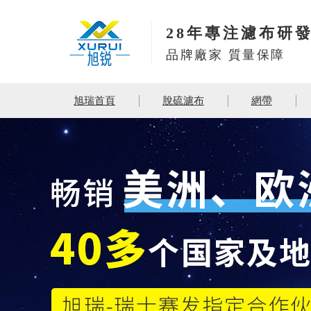
28年專注濾布研
品牌廠家 質量保障
旭瑞首頁
脫硫濾布
網帶