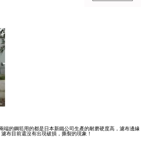
端的鋼筘用的都是日本新鐵公司生產的耐磨硬度高，濾布邊緣
，濾布目前還沒有出現破損，撕裂的現象！