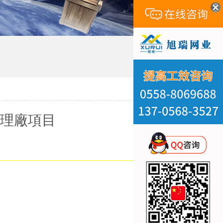
理廠項目
返回列表