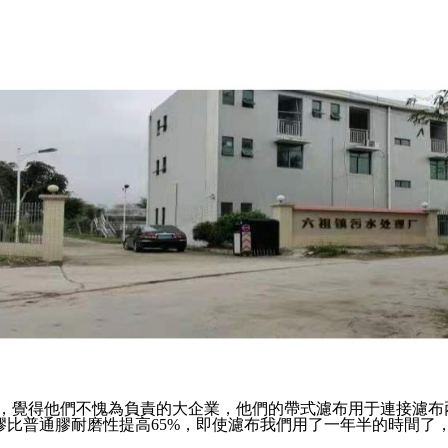
，覺得他們不愧為負責的大企業，他們的帶式濾布用于連接濾布兩
比普通膠耐磨性提高65%，即使濾布我們用了一年半的時間了