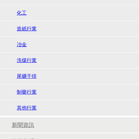
化工
造紙行業
冶金
洗煤行業
尾礦干排
制藥行業
其他行業
新聞資訊