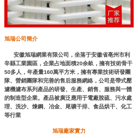
旭瑞公司簡介
安徽旭瑞網業有限公司，坐落于安徽省亳州市利
辛縣工業園區，企業占地面積20余畝，擁有技術骨干
50多人，年產量160萬平方米，擁有專業技術研發團
隊、營銷團隊和完善的售后服務網絡，公司是帶式壓
濾機濾布系列產品的研發、生產、銷售、服務與一體
的制造型企業。產品被廣泛應用于電廠脫硫、污水處
理、洗沙、煉鋼、冶金、尾礦干排、食品烘干、化工
等行業
旭瑞廠家實力