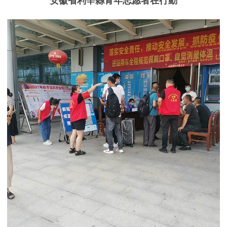
安徽省利辛縣青年志愿者在行動