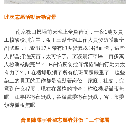
此次志愿活動活動背景
南京祿口機場前天晚上全員待崗，一夜1萬多員
工核酸檢測完畢，夜里三點全體工作人員發防護服全
副武裝，已查出17人帶有印度變異株叫得而卡，這些
人都曾打過疫苗，太可怕了。至凌晨江寧區一百多萬
人檢測核酸完畢?，F在防疫防控條塊協調的行動力太
有力了?，F在機場取消了所有航班問題嚴重了。這些
染上的員工的工作都是流動著崗位，家庭，社交，究
竟到什么程度，現在在嚴格的排查！昨晚機場徹夜無
眠，江寧區徹夜無眠，各級黨委徹夜無眠，省，市委
領導徹夜無眠。
會長陳澤宇看望志愿者并做了工作部署