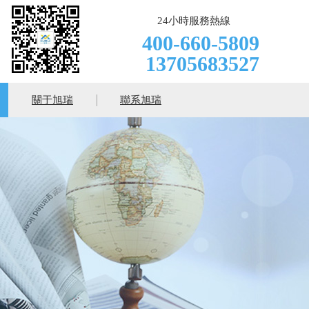
24小時服務熱線
400-660-5809
13705683527
關于旭瑞
聯系旭瑞