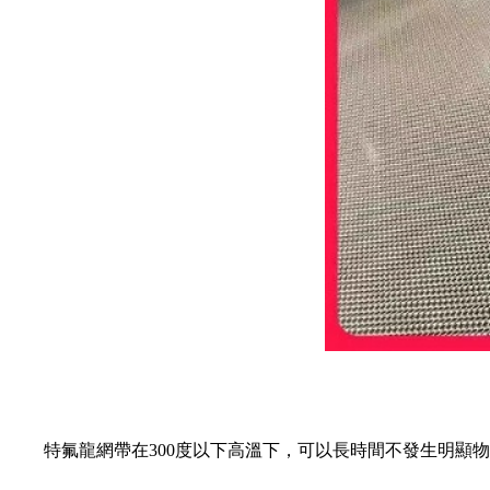
特氟龍網帶在
300度以下高溫下，可以長時間不發生明顯物