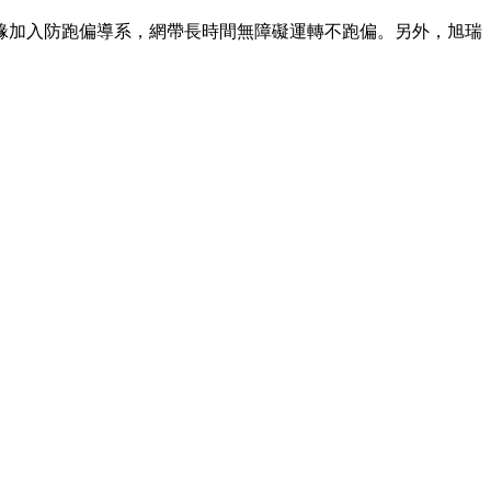
入防跑偏導系，網帶長時間無障礙運轉不跑偏。另外，旭瑞
。