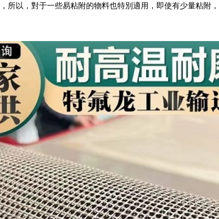
，所以，對于一些易粘附的物料也特別適用，即使有少量粘附，也