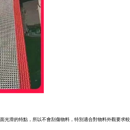
帶表面光滑的特點，所以不會刮傷物料，特別適合對物料外觀要求較