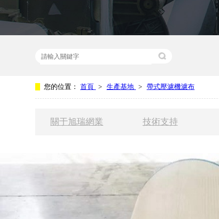
熱門關鍵詞：
壓濾機
您的位置：
首頁
>
生產基地
>
帶式壓濾機濾布
關于旭瑞網業
技術支持