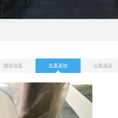
濾布
真空脫硫濾布
濾布
工業濾布
過濾布
榮譽資質
生產基地
企業風采