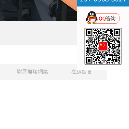
聯系旭瑞網業
在線留言