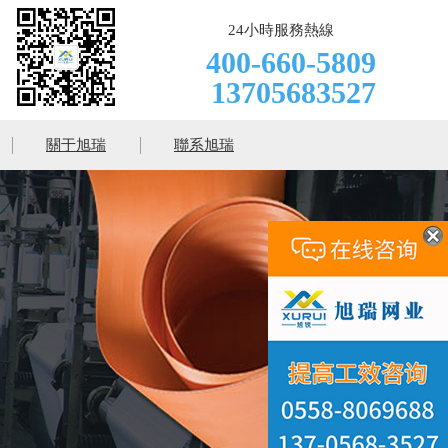
24小時服務熱線
400-660-5809
13705683527
關于旭瑞
聯系旭瑞