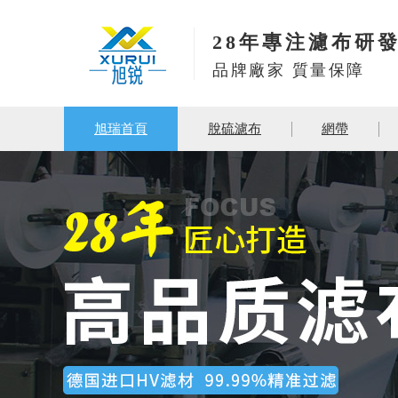
28年專注濾布研
品牌廠家 質量保障
旭瑞首頁
脫硫濾布
網帶