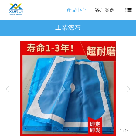
產品中心
客戶案例
工業濾布
1
of
4