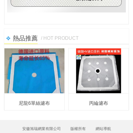
熱品推薦
/ HOT PRODUCT
尼龍6單絲濾布
丙綸濾布
安徽旭瑞網業有限公司
版權所有
網站導航